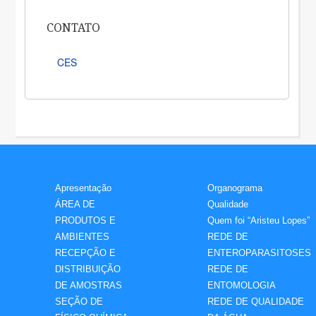
CONTATO
CES
Apresentação
Organograma
ÁREA DE
Qualidade
PRODUTOS E
Quem foi “Aristeu Lopes”
AMBIENTES
REDE DE
RECEPÇÃO E
ENTEROPARASITOSES
DISTRIBUIÇÃO
REDE DE
DE AMOSTRAS
ENTOMOLOGIA
SEÇÃO DE
REDE DE QUALIDADE