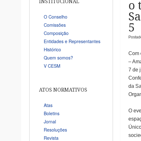
INSTITUCIONAL
o 
Sa
O Conselho
5
Comissões
Composição
Posta
Entidades e Representantes
Histórico
Com o
Quem somos?
– Ama
V CESM
7 de 
Confe
da Sa
ATOS NORMATIVOS
Organ
Atas
O eve
Boletins
espaç
Jornal
Único
Resoluções
socie
Revista