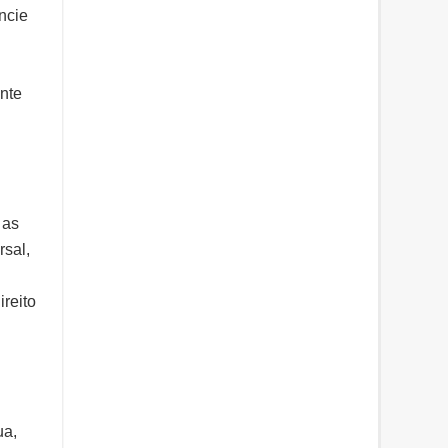
ncie
nte
 as
sal,
ireito
ua,