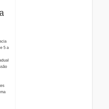
a
acia
e 5 a
adual
ssão
tes
tema