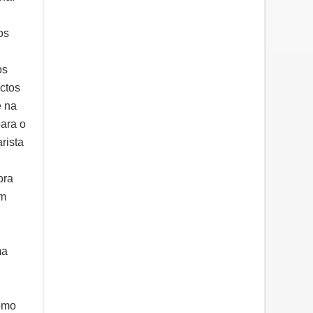
os
os
ctos
e na
para o
rista
ora
um
ma
como