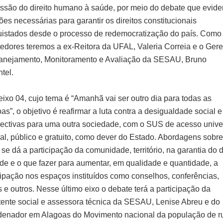
ssão do direito humano à saúde, por meio do debate que evide
ões necessárias para garantir os direitos constitucionais
istados desde o processo de redemocratização do país. Como
edores teremos a ex-Reitora da UFAL, Valeria Correia e o Gere
anejamento, Monitoramento e Avaliação da SESAU, Bruno
tel.
eixo 04, cujo tema é “Amanhã vai ser outro dia para todas as
as”, o objetivo é reafirmar a luta contra a desigualdade social e
ectivas para uma outra sociedade, com o SUS de acesso univer
ral, público e gratuito, como dever do Estado. Abordagens sobre
se dá a participação da comunidade, território, na garantia do d
de e o que fazer para aumentar, em qualidade e quantidade, a
cipação nos espaços instituídos como conselhos, conferências,
s e outros. Nesse último eixo o debate terá a participação da
tente social e assessora técnica da SESAU, Lenise Abreu e do
enador em Alagoas do Movimento nacional da população de r