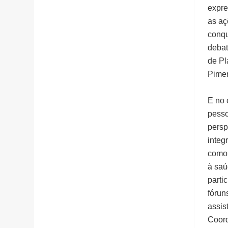
expre
as aç
conqu
debat
de Pl
Pimen
E no 
pesso
persp
integ
como 
à saú
parti
fórun
assis
Coord