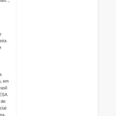
is.”,
o
eira
e
a
s, em
asil
OESA
 de
cial
na.