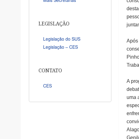
consc
desta
pesso
LEGISLAÇÃO
junta
Legislação do SUS
Após 
Legislação – CES
conse
Pinho
Traba
CONTATO
A pro
CES
debat
uma a
espec
enfre
convi
Alago
Genil