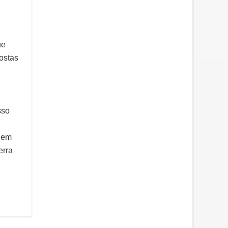
ue
ostas
sso
o em
erra