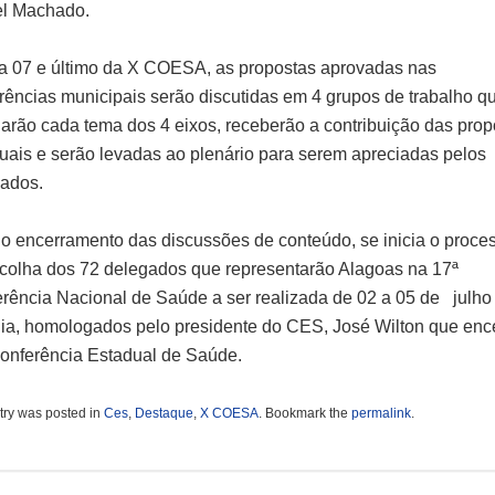
el Machado.
a 07 e último da X COESA, as propostas aprovadas nas
rências municipais serão discutidas em 4 grupos de trabalho q
arão cada tema dos 4 eixos, receberão a contribuição das prop
uais e serão levadas ao plenário para serem apreciadas pelos
ados.
o encerramento das discussões de conteúdo, se inicia o proce
colha dos 72 delegados que representarão Alagoas na 17ª
rência Nacional de Saúde a ser realizada de 02 a 05 de julh
lia, homologados pelo presidente do CES, José Wilton que enc
onferência Estadual de Saúde.
try was posted in
Ces
,
Destaque
,
X COESA
. Bookmark the
permalink
.