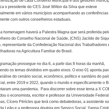
ientização de cada Conselho Municipal e dos gestores municipa
ca o presidente do CES José Wilton da Silva que esteve
almente em vários municípios acompanhando as conferências
mente com outros conselheiros estaduais.
a homenagem haverá a Palestra Magna que será proferida pel
lheiro do Conselho Nacional de Saúde, (CNS) Jacildo de Siqu
, representante da Confederação Nacional dos Trabalhadores 
lhadoras na Agricultura Familiar do Brasil.
gramação prossegue no dia 6, a partir das 8 horas da manhã,
endo os temas divididos em quatro eixos. O eixo 01 aponta par
nálise do cenário social, econômico, político e sanitário do paí
ial, entre 2019 e 2022, quando o mundo e especificamente o Br
ntaram uma pandemia. Para discorrer sobre esse tema a X C
dou o economista, escritor e professor da Universidade Federal
as, Cícero Pérícles que terá como debatedoras, a assistente so
da Leão e a professora doutora em Serviço Social, Yanna Cristi