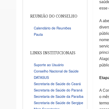
saúde
esse 
REUNIÃO DO CONSELHO
A abe
diver
Calendário de Reuniões
públi
Pauta
nomei
servi
princ
LINKS INSTITUCIONAIS
Alago
Suporte ao Usuário
públi
Conselho Nacional de Saúde
DATASUS
Etap
Secretaria de Saúde do Ceará
Secretaria de Saúde do Paraná
A Con
Secretaria de Saúde da Paraíba
o mês
Secretaria de Saúde de Sergipe
termo
Mais Secretarias