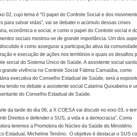
xo 02, cujo tema é “O papel do Controle Social e dos moviment
is para salvar vidas”, vai se debater o acúmulo dessas crises
ária, econômica e social, e como o papel do Controle social e d
entos sociais mostrou-se de grande importância. Um dos aspe
 discutido é como assegurar a participação ativa da comunidad
ração e execução de ações nos territórios e quais os desafios 
ole social do Sistema Único de Saúde. A assistente social sanita
 grande vivência no Controle Social Fátima Carnaúba, como
tária executiva do Conselho Estadual de Saúde, será a exposit
ma tendo no debate a assistente social Catarina Quixabeira e 
sentante do Conselho Estadual de Saúde.
rte da tarde do dia 06, a X COESA vai discutir no eixo 03, o te
ntir Direitos e defender o SUS, a vida e a democracia”. Como
itora teremos a Promotora do Núcleo da Saúde do Ministério
co Estadual, Micheline Tenório. O objetivo é destacar o SUS 