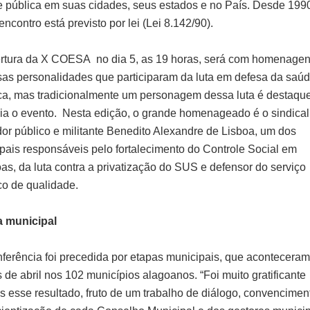
 pública em suas cidades, seus estados e no País. Desde 199
encontro está previsto por lei (Lei 8.142/90).
rtura da X COESA no dia 5, as 19 horas, será com homenagen
sas personalidades que participaram da luta em defesa da saú
ca, mas tradicionalmente um personagem dessa luta é destaqu
a o evento. Nesta edição, o grande homenageado é o sindicali
dor público e militante Benedito Alexandre de Lisboa, um dos
ipais responsáveis pelo fortalecimento do Controle Social em
as, da luta contra a privatização do SUS e defensor do serviço
co de qualidade.
a municipal
ferência foi precedida por etapas municipais, que aconteceram
 de abril nos 102 municípios alagoanos. “Foi muito gratificante
s esse resultado, fruto de um trabalho de diálogo, convencimen