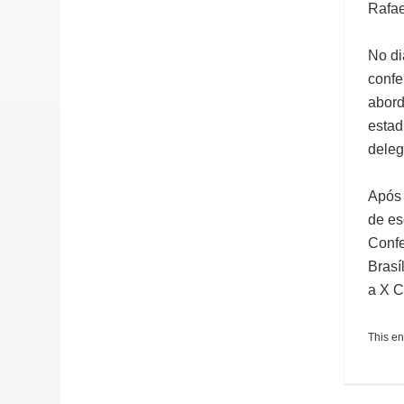
Rafa
No di
confe
abord
estad
deleg
Após 
de es
Confe
Brasí
a X C
This en