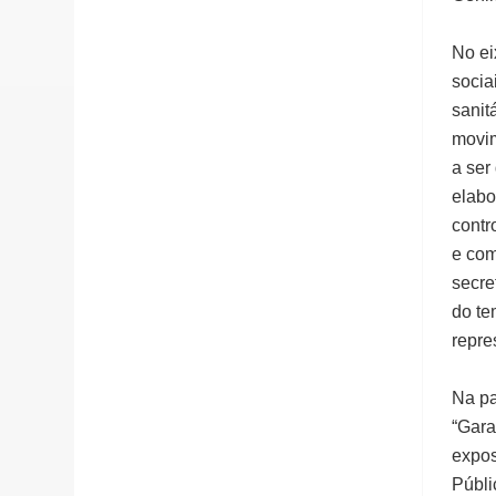
No ei
socia
sanit
movim
a ser
elabo
contr
e com
secre
do te
repre
Na pa
“Gara
expos
Públi